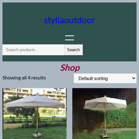
Skip
to
styllaoutdoor
content
S
Search
e
a
Shop
r
Showing all 4 results
c
h