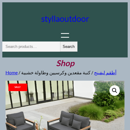
Skip
to
styllaoutdoor
content
S
Search
e
a
Shop
r
أطقم ليفينج
/ كنبة مقعدين وكرسيين وطاولة خشبية
/
Home
c
h
SALE!