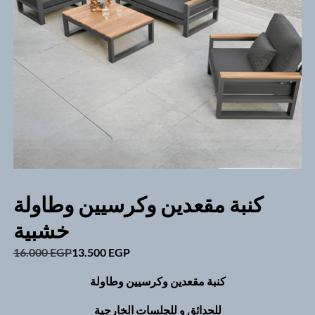
كنبة مقعدين وكرسيين وطاولة
خشبية
Original
Current
16.000
EGP
13.500
EGP
price
price
كنبة مقعدين وكرسيين وطاولة
was:
is:
16.000 EGP.
13.500 EGP.
للحدائق و للجلسات الخارجية