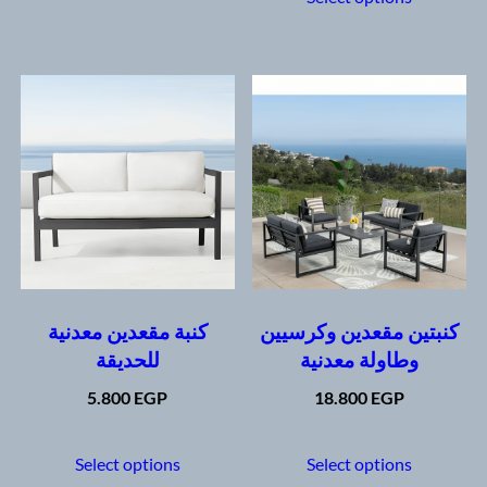
multiple
has
variants.
multipl
The
variants
options
The
may
options
be
may
chosen
be
on
chosen
the
on
product
the
page
produc
page
كنبتين مقعدين وكرسيين
كنبة مقعدين معدنية
وطاولة معدنية
للحديقة
5.800
EGP
18.800
EGP
This
This
product
produc
Select options
Select options
has
has