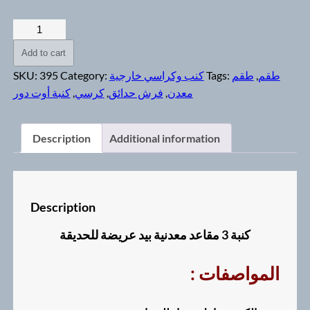
كنبة
3
Add to cart
مقاعد
طقم
,
طقم
Tags:
كنب وكراسي خارجية
Category:
395
SKU:
معدنية
معدن
,
فرش حدائق
,
كرسي
,
كنبة أوت دور
بيد
عريضة
للحديقة
Description
Additional information
quantity
Description
كنبة 3 مقاعد معدنية بيد عريضة للحديقة
: المواصفات