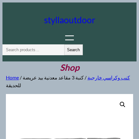
Skip
to
styllaoutdoor
content
S
Search
e
a
Shop
r
كنب وكراسي خارجية
/ كنبة 3 مقاعد معدنية بيد عريضة
/
Home
c
للحديقة
h