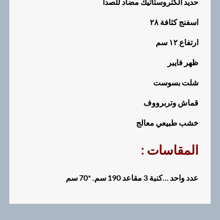
حديد الكتروستاتيك مضاد للصدا
اسفنج كثافة ٢٨
ارتفاع ١٢ سم
ظهر فايبر
شلت بسوست
قماش وتربرووف
خشب طبيعي معالج
: المقاسات
عدد واحد …كنبة 3 مقاعد 190 سم. *70 سم