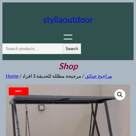
Skip
to
styllaoutdoor
content
S
Search
e
a
Shop
r
Home
/
/ مرجيحة مظللة للحديقة 3 افراد
مراجيح حدائق
c
h
SALE!