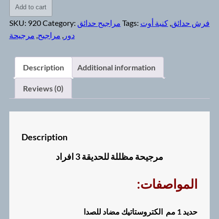
مظللة
Add to cart
للحديقة
SKU:
920
Category:
مراجيح حدائق
Tags:
كنبة أوت
,
فرش حدائق
3
مرجيحة
,
مراجيح
,
دور
افراد
quantity
Description
Additional information
Reviews (0)
Description
مرجيحة مظللة للحديقة 3 افراد
:المواصفات
حديد 1 مم الكتروستاتيك مضاد للصدا