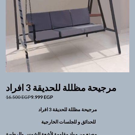
مرجيحة مظللة للحديقة 3 افراد
Original
Current
16.500
EGP
9.999
EGP
price
price
مرجيحة مظللة للحديقة 3 افراد
was:
is:
16.500 EGP.
9.999 EGP.
للحدائق و للجلسات الخارجية
مصنع من مواد مقاومة لأشعة الشمس والرطوبة