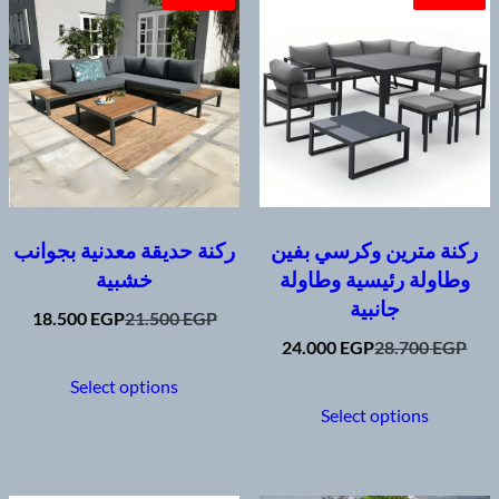
ركنة مترين وكرسي بفين
ركنة حديقة معدنية بجوانب
وطاولة رئيسية وطاولة
خشبية
جانبية
Original
Current
18.500
EGP
21.500
EGP
price
price
Original
Current
24.000
EGP
28.700
EGP
This
was:
is:
price
price
product
This
Select options
21.500 EGP.
18.500 EGP.
was:
is:
has
produc
Select options
28.700 EGP.
24.000 EGP.
multiple
has
variants.
multip
The
variant