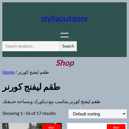
Skip
to
styllaoutdoor
content
S
Search
e
a
Shop
r
Home
/ طقم ليفنج كورنر
c
h
طقم ليفنج كورنر
طقم ليفنج كورنر يتناسب مع ديكورك ومساحة حديقتك
Showing 1–16 of 17 results
SALE!
SALE!