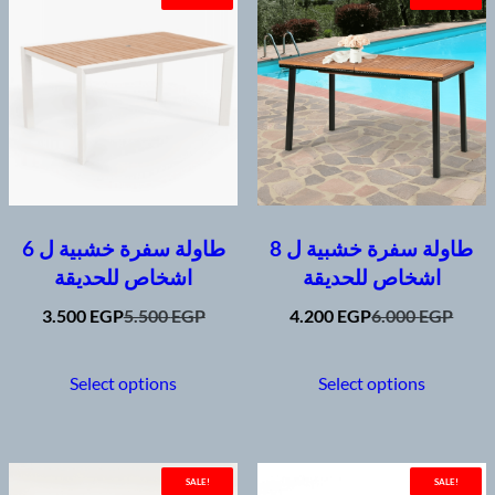
طاولة سفرة خشبية ل 8
طاولة سفرة خشبية ل 6
اشخاص للحديقة
اشخاص للحديقة
Original
Current
Original
Current
3.500
EGP
5.500
EGP
4.200
EGP
6.000
EGP
price
price
price
price
This
This
was:
is:
was:
is:
product
produc
Select options
Select options
5.500 EGP.
3.500 EGP.
6.000 EGP.
4.200 EGP.
has
has
multiple
multip
variants.
variant
SALE!
SALE!
The
The