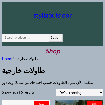
Skip
to
styllaoutdoor
content
S
Search
e
a
Shop
r
Home
/ طاولات خارجية
c
h
طاولات خارجية
يمكنك ا لأن شراء الطاولات حسب احتياجك من ستايلا اوت دور
Showing all 5 results
SALE!
SALE!