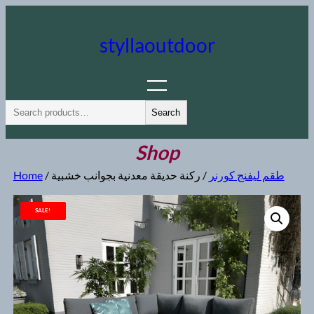
Skip
to
styllaoutdoor
content
S
Search
e
a
Shop
r
Home
/
/ ركنة حديقة معدنية بجوانب خشبية
طقم ليفنج كورنر
c
h
SALE!