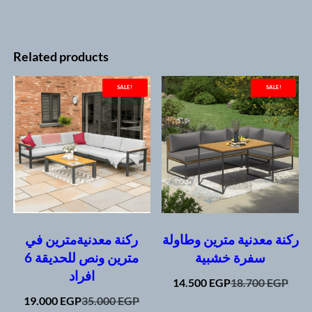
Related products
SALE!
SALE!
ركنة معدنية مترين وطاولة
ركنة معدنيةمترين في
سفرة خشبية
مترين ونص للحديقة 6
افراد
Original
Current
14.500
EGP
18.700
EGP
price
price
Original
Current
19.000
EGP
35.000
EGP
This