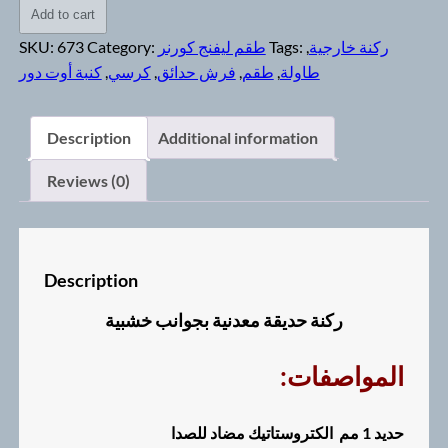
حديقة
Add to cart
معدنية
SKU:
673
Category:
طقم ليفنج كورنر
Tags:
,
ركنة خارجية
بجوانب
كنبة أوت دور
,
كرسي
,
فرش حدائق
,
طقم
,
طاولة
خشبية
quantity
Description
Additional information
Reviews (0)
Description
ركنة حديقة معدنية بجوانب خشبية
:المواصفات
حديد 1 مم الكتروستاتيك مضاد للصدا