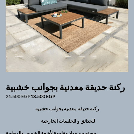
ركنة حديقة معدنية بجوانب خشبية
Original
Current
21.500
EGP
18.500
EGP
price
price
ركنة حديقة معدنية بجوانب خشبية
was:
is:
21.500 EGP.
18.500 EGP.
للحدائق و للجلسات الخارجية
مصنع من مواد مقاومة لأشعة الشمس والرطوبة