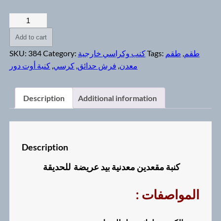
كنبة
مقعدين
Add to cart
معدني
طقم
,
طقم
Tags:
كنب وكراسي خارجية
Category:
384
SKU:
بيد
معدن
,
فرش حدائق
,
كرسي
,
كنبة أوت دور
عريضة
للحديقة
quantity
Description
Additional information
Description
كنبة مقعدين معدنية بيد عريضة للحديقة
: المواصفات