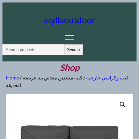
Skip
to
styllaoutdoor
content
S
Search
e
a
Shop
r
كنب وكراسي خارجية
/ كنبة مقعدين معدني بيد عريضة
/
Home
c
للحديقة
h