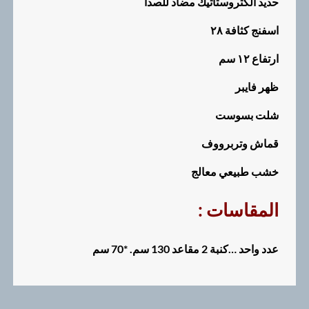
حديد الكتروستاتيك مضاد للصدا
اسفنج كثافة ٢٨
ارتفاع ١٢ سم
ظهر فايبر
شلت بسوست
قماش وتربرووف
خشب طبيعي معالج
: المقاسات
عدد واحد …كنبة 2 مقاعد 130 سم. *70 سم