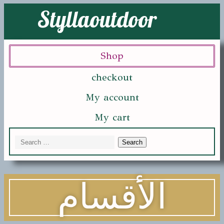
Styllaoutdoor
Shop
checkout
My account
My cart
الأقسام