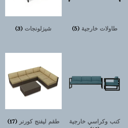
طاولات خارجية
(5)
شيزلونجات
(3)
كنب وكراسي خارجية
طقم ليفنج كورنر
(17)